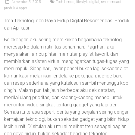
November 5, 2025
Tech trends, lifestyle digital, rekomendasi
produk & apps
Tren Teknologi dan Gaya Hidup Digital Rekomendasi Produk
dan Aplikasi
Belakangan aku sering memikirkan bagaimana teknologi
meresap ke dalam rutinitas sehari-hari. Pagi hari, aku
menyalakan lampu pintar, memutar playlist favorit, dan
membiarkan asisten virtual mengingatkan tugas-tugas yang
menumpuk. Siang hari, layar ponsel bukan lagi sekadar alat
komunikasi, melainkan jendela ke pekerjaan, ide-ide baru,
dan resep sederhana yang kutelusuri sambil menunggu kopi
dingin. Malam pun tak jauh berbeda: aku cek catatan,
menilai ulang prioritas, dan kadang-kadang menepi untuk
menonton video singkat tentang gadget yang lagi tren.
Semua itu terasa seperti cerita yang berjalan seiring dengan
kemajuan teknologi, bukan sekadar gadget yang bikin hidup
lebih rumit. Di situlah aku mulai melihat tren sebagai bagian
dari gaya hidup, bukan sekadar headline teknologi.