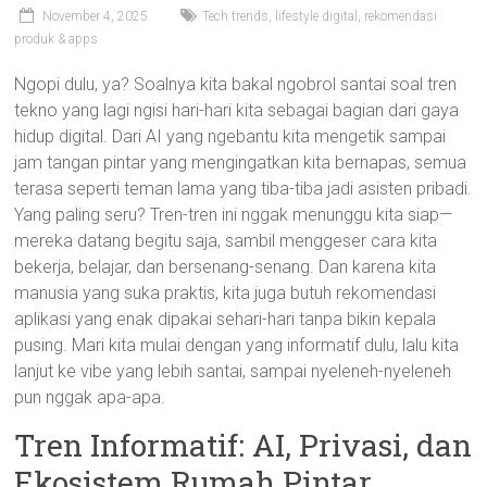
November 4, 2025
Tech trends, lifestyle digital, rekomendasi
produk & apps
Ngopi dulu, ya? Soalnya kita bakal ngobrol santai soal tren
tekno yang lagi ngisi hari-hari kita sebagai bagian dari gaya
hidup digital. Dari AI yang ngebantu kita mengetik sampai
jam tangan pintar yang mengingatkan kita bernapas, semua
terasa seperti teman lama yang tiba-tiba jadi asisten pribadi.
Yang paling seru? Tren-tren ini nggak menunggu kita siap—
mereka datang begitu saja, sambil menggeser cara kita
bekerja, belajar, dan bersenang-senang. Dan karena kita
manusia yang suka praktis, kita juga butuh rekomendasi
aplikasi yang enak dipakai sehari-hari tanpa bikin kepala
pusing. Mari kita mulai dengan yang informatif dulu, lalu kita
lanjut ke vibe yang lebih santai, sampai nyeleneh-nyeleneh
pun nggak apa-apa.
Tren Informatif: AI, Privasi, dan
Ekosistem Rumah Pintar