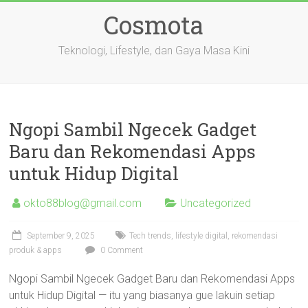
Skip
Cosmota
to
content
Teknologi, Lifestyle, dan Gaya Masa Kini
Ngopi Sambil Ngecek Gadget
Baru dan Rekomendasi Apps
untuk Hidup Digital
okto88blog@gmail.com
Uncategorized
September 9, 2025
Tech trends, lifestyle digital, rekomendasi
produk & apps
0 Comment
Ngopi Sambil Ngecek Gadget Baru dan Rekomendasi Apps
untuk Hidup Digital — itu yang biasanya gue lakuin setiap