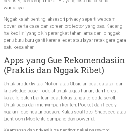
headset, dan lampu meja LED yang bisa diatur suhu
warnanya.
Nggak kalah penting: aksesori privacy seperti webcam
cover, serta case dan screen protector yang pas. Kadang
hal kecil ini yang bikin perangkat tahan lama dan lo nggak
perlu buru-buru ganti karena lecet atau layar retak gara-gara
satu kesalahan.
Apps yang Gue Rekomendasiin
(Praktis dan Nggak Ribet)
Untuk produktivitas: Notion atau Obsidian buat catatan dan
knowledge base, Todoist untuk tugas harian, dan Forest
kalau lo butuh bantuan buat fokus tanpa tergoda scroll.
Untuk baca dan menyimpan konten: Pocket dan Feedly
ngajarin gue ngatur bacaan. Kalau soal foto, Snapseed atau
Lightroom Mobile itu gampang dan powerful.
Keamanan dan privasi juga penting: pakai password