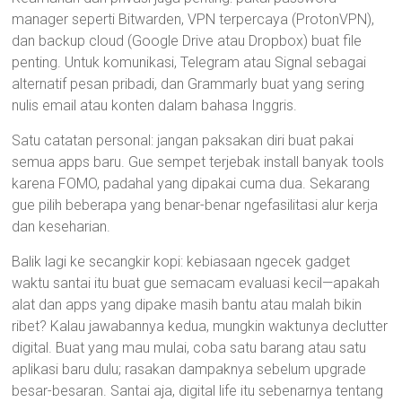
manager seperti Bitwarden, VPN terpercaya (ProtonVPN),
dan backup cloud (Google Drive atau Dropbox) buat file
penting. Untuk komunikasi, Telegram atau Signal sebagai
alternatif pesan pribadi, dan Grammarly buat yang sering
nulis email atau konten dalam bahasa Inggris.
Satu catatan personal: jangan paksakan diri buat pakai
semua apps baru. Gue sempet terjebak install banyak tools
karena FOMO, padahal yang dipakai cuma dua. Sekarang
gue pilih beberapa yang benar-benar ngefasilitasi alur kerja
dan keseharian.
Balik lagi ke secangkir kopi: kebiasaan ngecek gadget
waktu santai itu buat gue semacam evaluasi kecil—apakah
alat dan apps yang dipake masih bantu atau malah bikin
ribet? Kalau jawabannya kedua, mungkin waktunya declutter
digital. Buat yang mau mulai, coba satu barang atau satu
aplikasi baru dulu; rasakan dampaknya sebelum upgrade
besar-besaran. Santai aja, digital life itu sebenarnya tentang