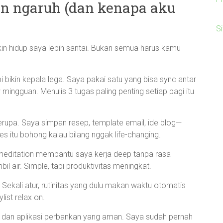
an ngaruh (dan kenapa aku
S
bikin hidup saya lebih santai. Bukan semua harus kamu
pi bikin kepala lega. Saya pakai satu yang bisa sync antar
 mingguan. Menulis 3 tugas paling penting setiap pagi itu
erupa. Saya simpan resep, template email, ide blog—
es itu bohong kalau bilang nggak life-changing.
 meditation membantu saya kerja deep tanpa rasa
bil air. Simple, tapi produktivitas meningkat.
 Sekali atur, rutinitas yang dulu makan waktu otomatis
ist relax on.
an aplikasi perbankan yang aman. Saya sudah pernah