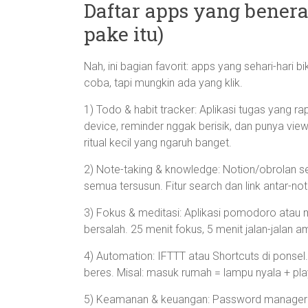
Daftar apps yang bener
pake itu)
Nah, ini bagian favorit: apps yang sehari-hari 
coba, tapi mungkin ada yang klik.
1) Todo & habit tracker: Aplikasi tugas yang ra
device, reminder nggak berisik, dan punya view
ritual kecil yang ngaruh banget.
2) Note-taking & knowledge: Notion/obrolan s
semua tersusun. Fitur search dan link antar-not
3) Fokus & meditasi: Aplikasi pomodoro atau
bersalah. 25 menit fokus, 5 menit jalan-jalan am
4) Automation: IFTTT atau Shortcuts di ponsel.
beres. Misal: masuk rumah = lampu nyala + playl
5) Keamanan & keuangan: Password manager d