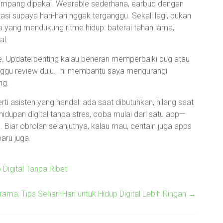
ampang dipakai. Wearable sederhana, earbud dengan
asi supaya hari-hari nggak terganggu. Sekali lagi, bukan
a yang mendukung ritme hidup: baterai tahan lama,
al.
te. Update penting kalau beneran memperbaiki bug atau
ggu review dulu. Ini membantu saya mengurangi
ng.
perti asisten yang handal: ada saat dibutuhkan, hilang saat
hidupan digital tanpa stres, coba mulai dari satu app—
. Biar obrolan selanjutnya, kalau mau, ceritain juga apps
aru juga.
Digital Tanpa Ribet
ma: Tips Sehari-Hari untuk Hidup Digital Lebih Ringan
→