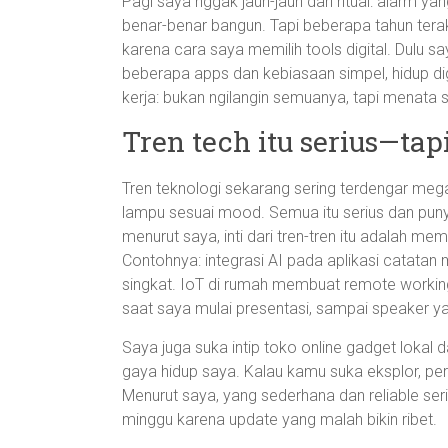
Pagi saya nggak jauh-jauh dari ritual: alarm ya
benar-benar bangun. Tapi beberapa tahun terakh
karena cara saya memilih tools digital. Dulu s
beberapa apps dan kebiasaan simpel, hidup dig
kerja: bukan ngilangin semuanya, tapi menata 
Tren tech itu serius—tapi
Tren teknologi sekarang sering terdengar meg
lampu sesuai mood. Semua itu serius dan puny
menurut saya, inti dari tren-tren itu adalah 
Contohnya: integrasi AI pada aplikasi catata
singkat. IoT di rumah membuat remote workin
saat saya mulai presentasi, sampai speaker yan
Saya juga suka intip toko online gadget lokal 
gaya hidup saya. Kalau kamu suka eksplor, pe
Menurut saya, yang sederhana dan reliable se
minggu karena update yang malah bikin ribet.