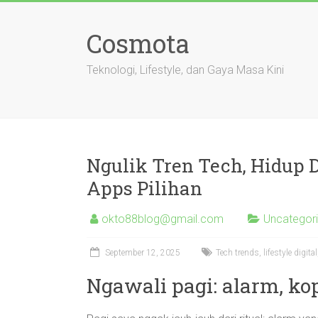
Skip
to
Cosmota
content
Teknologi, Lifestyle, dan Gaya Masa Kini
Ngulik Tren Tech, Hidup D
Apps Pilihan
okto88blog@gmail.com
Uncategor
September 12, 2025
Tech trends, lifestyle digi
Ngawali pagi: alarm, kop