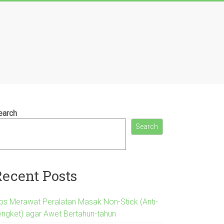
earch
Search
Recent Posts
ips Merawat Peralatan Masak Non-Stick (Anti-
engket) agar Awet Bertahun-tahun