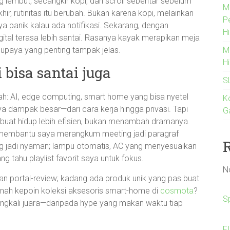
ng lembut, secangkir kopi, dan scroll sebentar sebelum
M
ir, rutinitas itu berubah. Bukan karena kopi, melainkan
P
aya panik kalau ada notifikasi. Sekarang, dengan
Hi
ital terasa lebih santai. Rasanya kayak merapikan meja
M
supaya yang penting tampak jelas.
H
 bisa santai juga
S
ah: AI, edge computing, smart home yang bisa nyetel
K
a dampak besar—dari cara kerja hingga privasi. Tapi
G
membuat hidup lebih efisien, bukan menambah dramanya.
n membantu saya merangkum meeting jadi paragraf
g jadi nyaman; lampu otomatis, AC yang menyesuaikan
g tahu playlist favorit saya untuk fokus.
N
dan portal-review; kadang ada produk unik yang pas buat
rnah kepoin koleksi aksesoris smart-home di
cosmota
?
S
ringkali juara—daripada hype yang makan waktu tiap
F