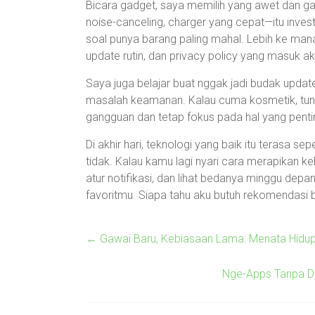
Bicara gadget, saya memilih yang awet dan g
noise-canceling, charger yang cepat—itu invest
soal punya barang paling mahal. Lebih ke man
update rutin, dan privacy policy yang masuk ak
Saya juga belajar buat nggak jadi budak upda
masalah keamanan. Kalau cuma kosmetik, tun
gangguan dan tetap fokus pada hal yang penti
Di akhir hari, teknologi yang baik itu terasa se
tidak. Kalau kamu lagi nyari cara merapikan ke
atur notifikasi, dan lihat bedanya minggu depan
favoritmu. Siapa tahu aku butuh rekomendasi b
←
Gawai Baru, Kebiasaan Lama: Menata Hidup 
Nge-Apps Tanpa Dra