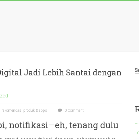
igital Jadi Lebih Santai dengan
S
ized
tal, rekomendasi produk & apps
0 Comment
i, notifikasi—eh, tenang dulu
T
L