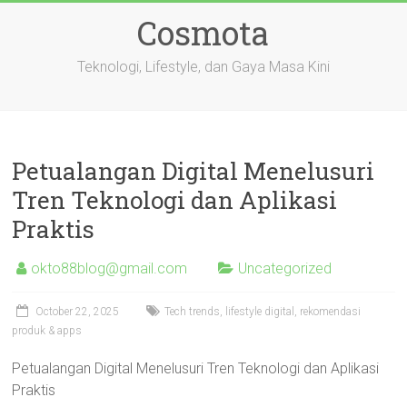
Skip
Cosmota
to
content
Teknologi, Lifestyle, dan Gaya Masa Kini
Petualangan Digital Menelusuri
Tren Teknologi dan Aplikasi
Praktis
okto88blog@gmail.com
Uncategorized
October 22, 2025
Tech trends, lifestyle digital, rekomendasi
produk & apps
Petualangan Digital Menelusuri Tren Teknologi dan Aplikasi
Praktis