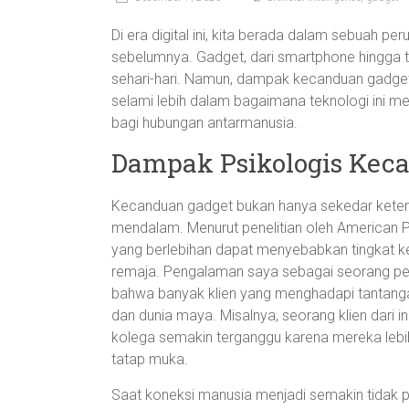
Di era digital ini, kita berada dalam sebuah p
sebelumnya. Gadget, dari smartphone hingga ta
sehari-hari. Namun, dampak kecanduan gadget te
selami lebih dalam bagaimana teknologi ini me
bagi hubungan antarmanusia.
Dampak Psikologis Kec
Kecanduan gadget bukan hanya sekedar keterg
mendalam. Menurut penelitian oleh American 
yang berlebihan dapat menyebabkan tingkat ke
remaja. Pengalaman saya sebagai seorang pen
bahwa banyak klien yang menghadapi tantang
dan dunia maya. Misalnya, seorang klien dari i
kolega semakin terganggu karena mereka lebih
tatap muka.
Saat koneksi manusia menjadi semakin tidak p