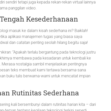
 sendiri tetapi juga kepada rekan-rekan virtual lainnya
ama panggilan video.
i Tengah Kesederhanaan
ogi masuk ke dalam kisah sederhana ini? Baiklah!
ika aplikasi manajemen tugas yang biasa saya
l dan catatan penting seolah hilang begitu saja!
iran: “Apakah terlalu bergantung pada teknologi justru
 akhirnya membawa pada kesadaran untuk kembali ke
l. Merasa nostalgia sambil menjelaskan pentingnya
 pesan teks membuat kami tertawa bersama-sana
n buku tulis berwarna-warni untuk mencatat impian
an Rutinitas Sederhana
ing kali bersembunyi dalam rutinitas harian kita – dari
-teman tentang kegilaan teknologi terkini seperti