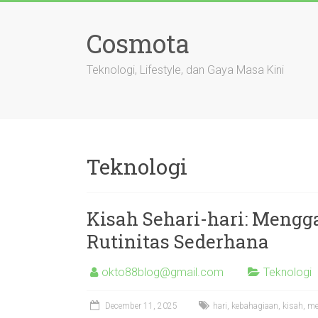
Skip
to
Cosmota
content
Teknologi, Lifestyle, dan Gaya Masa Kini
Teknologi
Kisah Sehari-hari: Mengg
Rutinitas Sederhana
okto88blog@gmail.com
Teknologi
December 11, 2025
hari
,
kebahagiaan
,
kisah
,
me