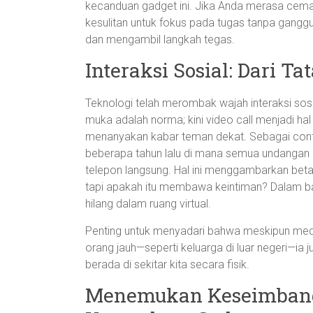
kecanduan gadget ini. Jika Anda merasa cem
kesulitan untuk fokus pada tugas tanpa ganggu
dan mengambil langkah tegas.
Interaksi Sosial: Dari Ta
Teknologi telah merombak wajah interaksi sos
muka adalah norma; kini video call menjadi hal
menanyakan kabar teman dekat. Sebagai conto
beberapa tahun lalu di mana semua undangan di
telepon langsung. Hal ini menggambarkan bet
tapi apakah itu membawa keintiman? Dalam bany
hilang dalam ruang virtual.
Penting untuk menyadari bahwa meskipun med
orang jauh—seperti keluarga di luar negeri—i
berada di sekitar kita secara fisik.
Menemukan Keseimbanga