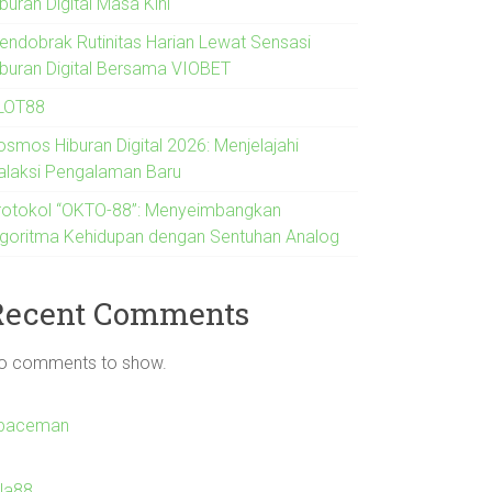
buran Digital Masa Kini
endobrak Rutinitas Harian Lewat Sensasi
iburan Digital Bersama VIOBET
LOT88
osmos Hiburan Digital 2026: Menjelajahi
alaksi Pengalaman Baru
rotokol “OKTO-88”: Menyeimbangkan
lgoritma Kehidupan dengan Sentuhan Analog
Recent Comments
o comments to show.
paceman
Ila88