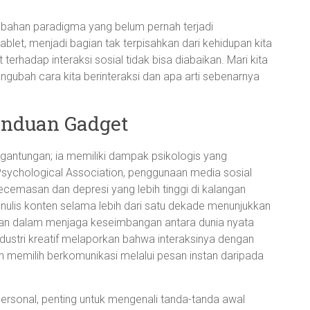
erubahan paradigma yang belum pernah terjadi
blet, menjadi bagian tak terpisahkan dari kehidupan kita
rhadap interaksi sosial tidak bisa diabaikan. Mari kita
ngubah cara kita berinteraksi dan apa arti sebenarnya
anduan Gadget
antungan; ia memiliki dampak psikologis yang
Psychological Association, penggunaan media sosial
cemasan dan depresi yang lebih tinggi di kalangan
ulis konten selama lebih dari satu dekade menunjukkan
an dalam menjaga keseimbangan antara dunia nyata
ndustri kreatif melaporkan bahwa interaksinya dengan
 memilih berkomunikasi melalui pesan instan daripada
ersonal, penting untuk mengenali tanda-tanda awal