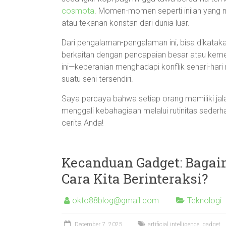
cosmota
. Momen-momen seperti inilah yang m
atau tekanan konstan dari dunia luar.
Dari pengalaman-pengalaman ini, bisa dikata
berkaitan dengan pencapaian besar atau kemewa
ini—keberanian menghadapi konflik sehari-har
suatu seni tersendiri.
Saya percaya bahwa setiap orang memiliki ja
menggali kebahagiaan melalui rutinitas seder
cerita Anda!
Kecanduan Gadget: Baga
Cara Kita Berinteraksi?
okto88blog@gmail.com
Teknologi
December 7, 2025
artificial intelligence
,
gadget