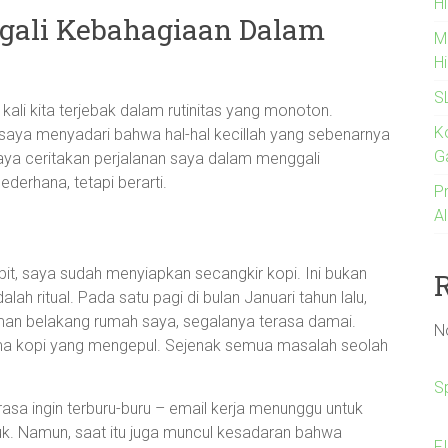
Hi
ggali Kebahagiaan Dalam
M
H
S
 kali kita terjebak dalam rutinitas yang monoton.
K
, saya menyadari bahwa hal-hal kecillah yang sebenarnya
G
aya ceritakan perjalanan saya dalam menggali
ederhana, tetapi berarti.
P
A
bit, saya sudah menyiapkan secangkir kopi. Ini bukan
alah ritual. Pada satu pagi di bulan Januari tahun lalu,
man belakang rumah saya, segalanya terasa damai.
N
ma kopi yang mengepul. Sejenak semua masalah seolah
S
asa ingin terburu-buru – email kerja menunggu untuk
uk. Namun, saat itu juga muncul kesadaran bahwa
F