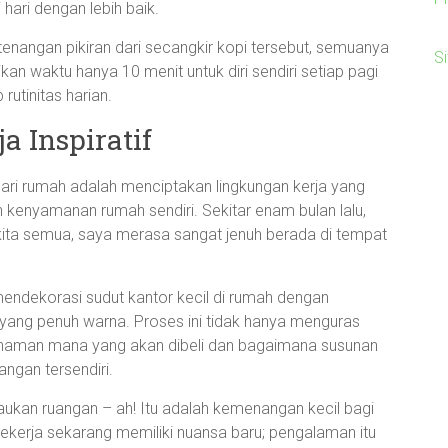
hari dengan lebih baik.
tenangan pikiran dari secangkir kopi tersebut, semuanya
S
kan waktu hanya 10 menit untuk diri sendiri setiap pagi
utinitas harian.
 Inspiratif
dari rumah adalah menciptakan lingkungan kerja yang
kenyamanan rumah sendiri. Sekitar enam bulan lalu,
kita semua, saya merasa sangat jenuh berada di tempat
 mendekorasi sudut kantor kecil di rumah dengan
 yang penuh warna. Proses ini tidak hanya menguras
h tanaman mana yang akan dibeli dan bagaimana susunan
angan tersendiri.
ukan ruangan – ah! Itu adalah kemenangan kecil bagi
 bekerja sekarang memiliki nuansa baru; pengalaman itu