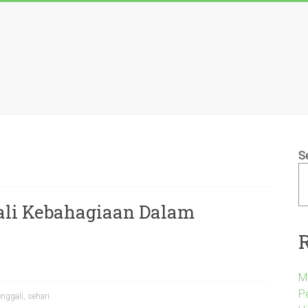
S
ali Kebahagiaan Dalam
M
P
nggali
,
sehari