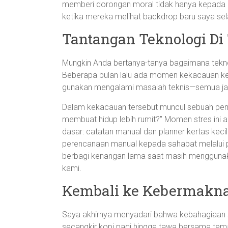
memberi dorongan moral tidak hanya kepada diri
ketika mereka melihat backdrop baru saya sel
Tantangan Teknologi D
Mungkin Anda bertanya-tanya bagaimana teknol
Beberapa bulan lalu ada momen kekacauan ket
gunakan mengalami masalah teknis—semua jadwa
Dalam kekacauan tersebut muncul sebuah pemik
membuat hidup lebih rumit?” Momen stres ini
dasar: catatan manual dan planner kertas keci
perencanaan manual kepada sahabat melalui
berbagi kenangan lama saat masih menggunaka
kami.
Kembali ke Kebermakna
Saya akhirnya menyadari bahwa kebahagiaan ser
secangkir kopi pagi hingga tawa bersama teman