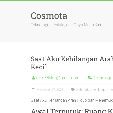
Skip
to
Cosmota
content
Teknologi, Lifestyle, dan Gaya Masa Kini
Saat Aku Kehilangan Ar
Kecil
okto88blog@gmail.com
Teknologi
November 17, 2025
arah
,
hidup
,
kehilangan
,
me
Saat Aku Kehilangan Arah Hidup dan Menemuka
Awal Terpuruk: Ruang K