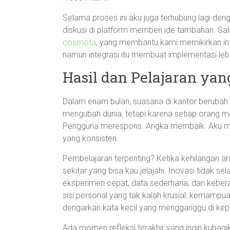
Selama proses ini aku juga terhubung lagi deng
diskusi di platform memberi ide tambahan. Sa
cosmota
, yang membantu kami memikirkan inte
namun integrasi itu membuat implementasi lebi
Hasil dan Pelajaran yan
Dalam enam bulan, suasana di kantor beruba
mengubah dunia, tetapi karena setiap orang m
Pengguna merespons. Angka membaik. Aku me
yang konsisten.
Pembelajaran terpenting? Ketika kehilangan arah
sekitar yang bisa kau jelajahi. Inovasi tidak se
eksperimen cepat, data sederhana, dan kebera
sisi personal yang tak kalah krusial: kemamp
dengarkan kata kecil yang mengganggu di kep
Ada momen refleksi terakhir yang ingin kubagi