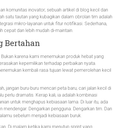
an komunitas inovator; sebuah artikel di blog kecil dan
lah satu tautan yang kubagikan dalam obrolan tim adalah
grasi mikro-layanan untuk fitur notifikasi. Sederhana,
h cepat dan lebih mudah di-maintain.
g Bertahan
h. Bukan karena kami menemukan produk hebat yang
erasakan kepemilikan terhadap perbaikan nyata.
nemukan kembali rasa tujuan lewat pemerolehan kecil
, jangan buru-buru mencari peta baru; cari jalan kecil di
lalu perlu dramatis. Kerap kali, ia adalah kombinasi
nian untuk menghapus kebiasaan lama. Di luar itu, ada
uan mendengar. Dengarkan pengguna. Dengarkan tim. Dan
alamu sebelum menjadi kebiasaan buruk.
kan. Di malam ketika kami menutup sprint yang