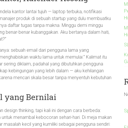
M
P
ela kantor lantai tujuh — laptop terbuka, notifikasi
Hi
manajer produk di sebuah startup yang dulu membuatku
anya daftar tugas tanpa makna. Minggu demi minggu
M
yang benar-benar kubanggakan. Aku bertanya dalam hati,
H
at?”
S
ya: sebuah email dari pengguna lama yang
K
h menghabiskan waktu lama untuk memulai.” Kalimat itu
G
 sering diklaim, padahal yang dibutuhkan pengguna
ngkap kebingungan yang lebih dalam — aku kehilangan
 karena mencari skala besar tanpa menyentuh kebutuhan
N
 yang Bernilai
design thinking, tapi kali ini dengan cara berbeda:
S
an untuk menambal kebocoran sehari-hari. Di meja makan
masalah kecil yang kumiliki sebagai pengguna sendiri:
F