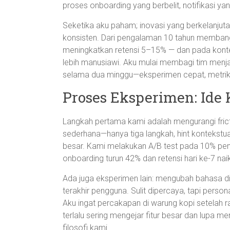
proses onboarding yang berbelit, notifikasi ya
Seketika aku paham; inovasi yang berkelanjuta
konsisten. Dari pengalaman 10 tahun membang
meningkatkan retensi 5–15% — dan pada konteks 
lebih manusiawi. Aku mulai membagi tim menj
selama dua minggu—eksperimen cepat, metrik
Proses Eksperimen: Ide 
Langkah pertama kami adalah mengurangi fric
sederhana—hanya tiga langkah, hint kontekstual
besar. Kami melakukan A/B test pada 10% pe
onboarding turun 42% dan retensi hari ke-7 nai
Ada juga eksperimen lain: mengubah bahasa di 
terakhir pengguna. Sulit dipercaya, tapi perso
Aku ingat percakapan di warung kopi setelah r
terlalu sering mengejar fitur besar dan lupa m
filosofi kami.