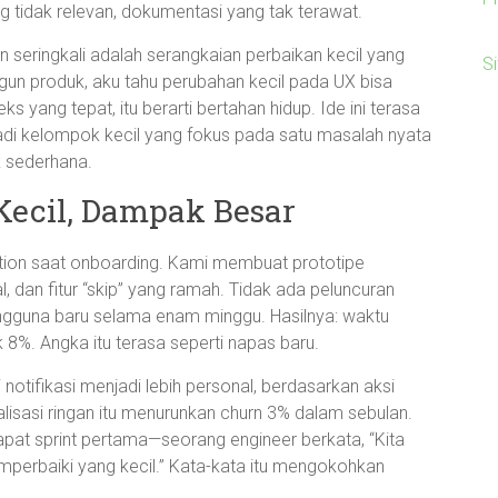
ng tidak relevan, dokumentasi yang tak terawat.
n seringkali adalah serangkaian perbaikan kecil yang
S
un produk, aku tahu perubahan kecil pada UX bisa
yang tepat, itu berarti bertahan hidup. Ide ini terasa
adi kelompok kecil yang fokus pada satu masalah nyata
 sederhana.
Kecil, Dampak Besar
tion saat onboarding. Kami membuat prototipe
, dan fitur “skip” yang ramah. Tidak ada peluncuran
ngguna baru selama enam minggu. Hasilnya: waktu
k 8%. Angka itu terasa seperti napas baru.
notifikasi menjadi lebih personal, berdasarkan aksi
nalisasi ringan itu menurunkan churn 3% dalam sebulan.
apat sprint pertama—seorang engineer berkata, “Kita
emperbaiki yang kecil.” Kata-kata itu mengokohkan