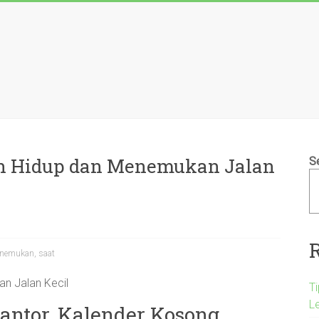
ah Hidup dan Menemukan Jalan
S
nemukan
,
saat
n Jalan Kecil
T
L
antor, Kalender Kosong