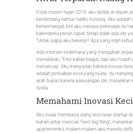
Pada musim hujan 2019, aku duduk di depan jend
berdentang namun hatiku kosong. Aku adalah 
bersemangat; kini aku merasa pekerjaan itu h
kalenderku penuh rapat, tetapi tidak ada ide 
“Untuk siapa aku bekerja? Apa yang ingin kubu
Ada momen sederhana yang mengubah segalan
menuliskan, “Fitur kalian bagus, tapi aku masi
menancap. Aku menyadari bahwa inovasi besar
adalah perbaikan kecil yang nyata. Itu menyi
arah bukan karena kekurangan ide, melainkan
nyata.
Memahami Inovasi Kecil
Aku mulai membaca ulang teori lean startup dan 
bukan untuk mencari “next big thing”, melaink
apartemenku, malam-malam aku menulis daftar 