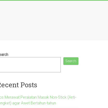
earch
Search
Recent Posts
ips Merawat Peralatan Masak Non-Stick (Anti-
engket) agar Awet Bertahun-tahun