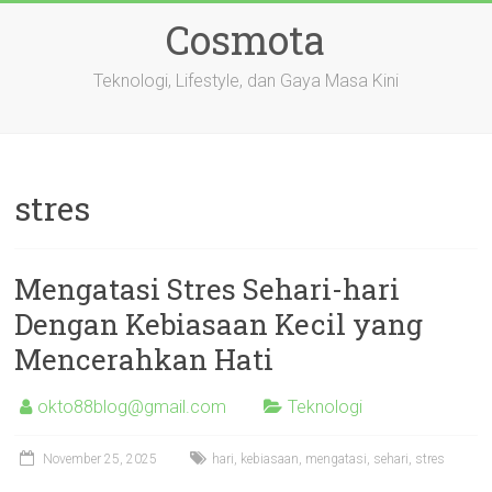
Skip
Cosmota
to
content
Teknologi, Lifestyle, dan Gaya Masa Kini
stres
Mengatasi Stres Sehari-hari
Dengan Kebiasaan Kecil yang
Mencerahkan Hati
okto88blog@gmail.com
Teknologi
November 25, 2025
hari
,
kebiasaan
,
mengatasi
,
sehari
,
stres