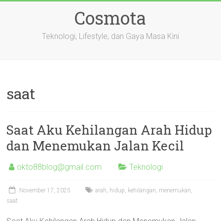
Skip
Cosmota
to
content
Teknologi, Lifestyle, dan Gaya Masa Kini
saat
Saat Aku Kehilangan Arah Hidup
dan Menemukan Jalan Kecil
okto88blog@gmail.com
Teknologi
November 17, 2025
arah
,
hidup
,
kehilangan
,
menemukan
,
saat