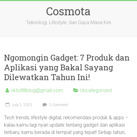
Skip
Cosmota
to
content
Teknologi, Lifestyle, dan Gaya Masa Kini
Ngomongin Gadget: 7 Produk dan
Aplikasi yang Bakal Sayang
Dilewatkan Tahun Ini!
okto88blog@gmail.com
Uncategorized
July 2, 2025
0 Comment
Tech trends, lifestyle digital, rekomendasi produk & apps –
kalau kamu lagi nyari update tentang gadget dan aplikasi
terbaru, kamu berada di tempat yang tepat! Setiap tahun,