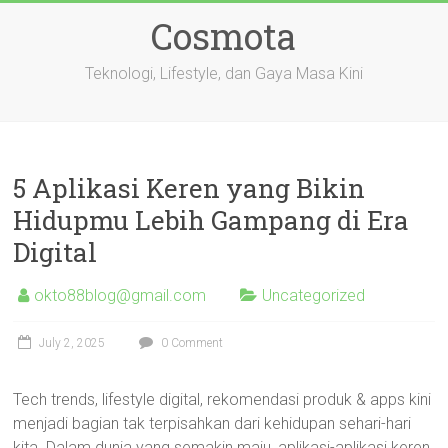
Skip
Cosmota
to
content
Teknologi, Lifestyle, dan Gaya Masa Kini
5 Aplikasi Keren yang Bikin
Hidupmu Lebih Gampang di Era
Digital
okto88blog@gmail.com
Uncategorized
July 2, 2025
0 Comment
Tech trends, lifestyle digital, rekomendasi produk & apps kini
menjadi bagian tak terpisahkan dari kehidupan sehari-hari
kita. Dalam dunia yang semakin maju, aplikasi-aplikasi keren