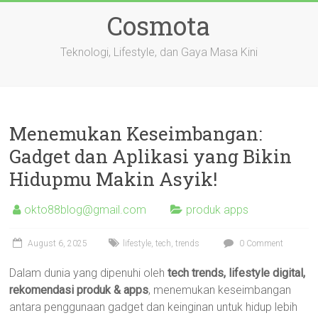
Skip
Cosmota
to
content
Teknologi, Lifestyle, dan Gaya Masa Kini
Menemukan Keseimbangan:
Gadget dan Aplikasi yang Bikin
Hidupmu Makin Asyik!
okto88blog@gmail.com
produk apps
August 6, 2025
lifestyle
,
tech
,
trends
0 Comment
Dalam dunia yang dipenuhi oleh
tech trends, lifestyle digital,
rekomendasi produk & apps
, menemukan keseimbangan
antara penggunaan gadget dan keinginan untuk hidup lebih