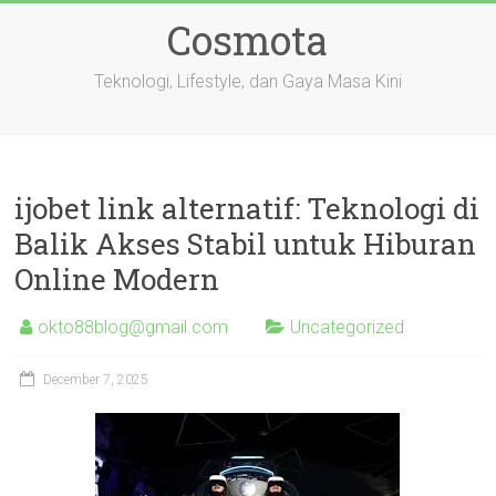
Skip
Cosmota
to
content
Teknologi, Lifestyle, dan Gaya Masa Kini
ijobet link alternatif: Teknologi di
Balik Akses Stabil untuk Hiburan
Online Modern
okto88blog@gmail.com
Uncategorized
December 7, 2025