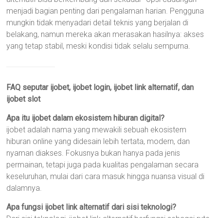
menjadi bagian penting dari pengalaman harian. Pengguna
mungkin tidak menyadari detail teknis yang berjalan di
belakang, namun mereka akan merasakan hasilnya: akses
yang tetap stabil, meski kondisi tidak selalu sempurna.
FAQ seputar ijobet, ijobet login, ijobet link alternatif, dan
ijobet slot
Apa itu ijobet dalam ekosistem hiburan digital?
ijobet adalah nama yang mewakili sebuah ekosistem
hiburan online yang didesain lebih tertata, modern, dan
nyaman diakses. Fokusnya bukan hanya pada jenis
permainan, tetapi juga pada kualitas pengalaman secara
keseluruhan, mulai dari cara masuk hingga nuansa visual di
dalamnya.
Apa fungsi ijobet link alternatif dari sisi teknologi?