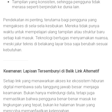
Tampilan yang konsisten, sehingga pengguna tidak
merasa seperti berpindah ke dunia lain.
Pendekatan ini penting, terutama bagi pengguna yang
mengakses di sela-sela kesibukan. Mereka tidak punya
waktu untuk mempelajari ulang tampilan atau struktur baru
setiap kali masuk. Teknologi bertugas menyamakan nuansa,
meski jalur teknis di belakang layar bisa saja berubah sesuai
kebutuhan.
Keamanan: Lapisan Tersembunyi di Balik Link Alternatif
Setiap link yang menawarkan akses ke ekosistem hiburan
digital membawa satu tanggung jawab besar: menjaga
keamanan. Bukan hanya melindungi data, tetapi juga
memastikan bahwa pengguna benar-benar masuk ke
lingkungan yang tepat, bukan ke halaman tiruan yang
mencoba memanfaatkan kelengahan.