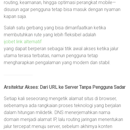
routing, keamanan, hingga optimasi perangkat mobile—
disusun agar pengguna tetap bisa masuk dengan nyaman
kapan saja.
Salah satu gerbang yang bisa dimanfaatkan ketika
membutuhkan rute yang lebih fleksibel adalah
ijobet link alternatif
yang dapat berperan sebagai titik awal akses ketika jalur
utama terasa terbatas, namun pengguna tetap
mengharapkan pengalaman yang modern dan stabil.
Arsitektur Akses: Dari URL ke Server Tanpa Pengguna Sadar
Setiap kali seseorang mengetik alamat situs di browser,
sebenarnya ada rangkaian proses teknologi yang berjalan
dalam hitungan milidetik. DNS menerjemahkan nama
domain menjadi alamat IP, lalu routing jaringan menentukan
jalur tercepat menuju server, sebelum akhirnya konten