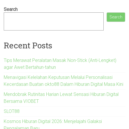
Search
Search
Recent Posts
Tips Merawat Peralatan Masak Non-Stick (Anti-Lengket)
agar Awet Bertahun-tahun
Menavigasi Kelelahan Keputusan Melalui Personalisasi
Kecerdasan Buatan okto88 Dalam Hiburan Digital Masa Kini
Mendobrak Rutinitas Harian Lewat Sensasi Hiburan Digital
Bersama VIOBET
SLOT88
Kosmos Hiburan Digital 2026: Menjelajahi Galaksi
Pengalaman Baru