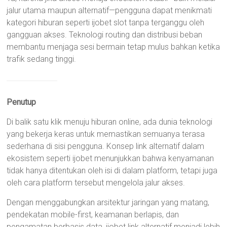
jalur utama maupun alternatif—pengguna dapat menikmati
kategori hiburan seperti ijobet slot tanpa terganggu oleh
gangguan akses. Teknologi routing dan distribusi beban
membantu menjaga sesi bermain tetap mulus bahkan ketika
trafik sedang tinggi.
Penutup
Di balik satu klik menuju hiburan online, ada dunia teknologi
yang bekerja keras untuk memastikan semuanya terasa
sederhana di sisi pengguna. Konsep link alternatif dalam
ekosistem seperti ijobet menunjukkan bahwa kenyamanan
tidak hanya ditentukan oleh isi di dalam platform, tetapi juga
oleh cara platform tersebut mengelola jalur akses.
Dengan menggabungkan arsitektur jaringan yang matang,
pendekatan mobile-first, keamanan berlapis, dan
pengamatan berbasis data, ijobet link alternatif menjadi lebih