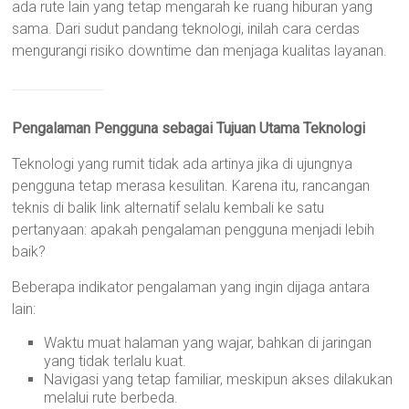
ada rute lain yang tetap mengarah ke ruang hiburan yang
sama. Dari sudut pandang teknologi, inilah cara cerdas
mengurangi risiko downtime dan menjaga kualitas layanan.
Pengalaman Pengguna sebagai Tujuan Utama Teknologi
Teknologi yang rumit tidak ada artinya jika di ujungnya
pengguna tetap merasa kesulitan. Karena itu, rancangan
teknis di balik link alternatif selalu kembali ke satu
pertanyaan: apakah pengalaman pengguna menjadi lebih
baik?
Beberapa indikator pengalaman yang ingin dijaga antara
lain:
Waktu muat halaman yang wajar, bahkan di jaringan
yang tidak terlalu kuat.
Navigasi yang tetap familiar, meskipun akses dilakukan
melalui rute berbeda.