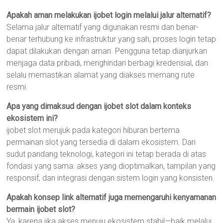
Apakah aman melakukan ijobet login melalui jalur alternatif?
Selama jalur alternatif yang digunakan resmi dan benar-
benar terhubung ke infrastruktur yang sah, proses login tetap
dapat dilakukan dengan aman. Pengguna tetap dianjurkan
menjaga data pribadi, menghindari berbagi kredensial, dan
selalu memastikan alamat yang diakses memang rute
resmi.
Apa yang dimaksud dengan ijobet slot dalam konteks
ekosistem ini?
ijobet slot merujuk pada kategori hiburan bertema
permainan slot yang tersedia di dalam ekosistem. Dari
sudut pandang teknologi, kategori ini tetap berada di atas
fondasi yang sama: akses yang dioptimalkan, tampilan yang
responsif, dan integrasi dengan sistem login yang konsisten.
Apakah konsep link alternatif juga memengaruhi kenyamanan
bermain ijobet slot?
Ya, karena jika akses menuju ekosistem stabil—baik melalui