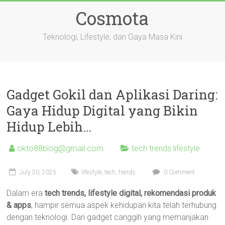
Skip
Cosmota
to
content
Teknologi, Lifestyle, dan Gaya Masa Kini
Gadget Gokil dan Aplikasi Daring:
Gaya Hidup Digital yang Bikin
Hidup Lebih…
okto88blog@gmail.com
tech trends lifestyle
July 20, 2025
lifestyle
,
tech
,
trends
0 Comment
Dalam era
tech trends, lifestyle digital, rekomendasi produk
& apps
, hampir semua aspek kehidupan kita telah terhubung
dengan teknologi. Dari gadget canggih yang memanjakan