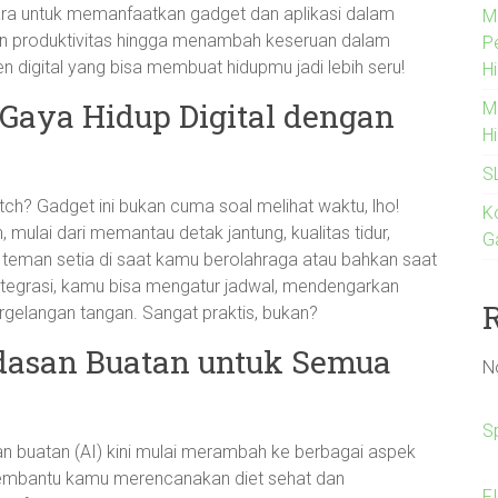
ara untuk memanfaatkan gadget dan aplikasi dalam
M
kan produktivitas hingga menambah keseruan dalam
P
ren digital yang bisa membuat hidupmu jadi lebih seru!
Hi
aya Hidup Digital dengan
M
H
S
 Gadget ini bukan cuma soal melihat waktu, lho!
K
, mulai dari memantau detak jantung, kualitas tidur,
G
 teman setia di saat kamu berolahraga atau bahkan saat
integrasi, kamu bisa mengatur jadwal, mendengarkan
ergelangan tangan. Sangat praktis, bukan?
rdasan Buatan untuk Semua
N
S
san buatan (AI) kini mulai merambah ke berbagai aspek
 membantu kamu merencanakan diet sehat dan
F