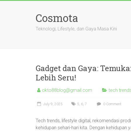
Skip
to
Cosmota
content
Teknologi, Lifestyle, dan Gaya Masa Kini
Gadget dan Gaya: Temukan
Lebih Seru!
okto88blog@gmail.com
tech trends
July 9, 2025
5
,
6
,
7
0 Comment
Tech trends, lifestyle digital, rekomendasi pr
kehidupan sehari-hari kita. Dengan kehidupan 