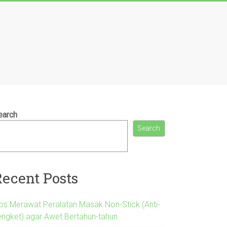
earch
Search
Recent Posts
ips Merawat Peralatan Masak Non-Stick (Anti-
engket) agar Awet Bertahun-tahun