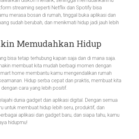
 menawarkan diskon menarik, sehingga memudahkanmu
tform streaming seperti Netflix dan Spotify bisa
kamu merasa bosan di rumah, tinggal buka aplikasi dan
ng sudah berubah, dan menikmati hidup jadi jauh lebih
makin Memudahkan Hidup
ang bisa tetap terhubung kapan saja dan di mana saja.
l semakin membuat kita mudah berbagi momen dengan
ogi smart home membantu kamu mengendalikan rumah
 keamanan. Hidup serba cepat dan praktis, membuat kita
engan cara yang lebih positif.
ajahi dunia gadget dan aplikasi digital. Dengan semua
 untuk membuat hidup lebih seru, produktif, dan
bagai aplikasi dan gadget baru, dan siapa tahu, kamu
aya hidupmu!