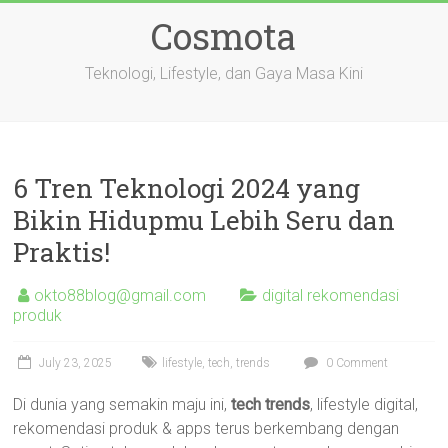
Skip
Cosmota
to
content
Teknologi, Lifestyle, dan Gaya Masa Kini
6 Tren Teknologi 2024 yang
Bikin Hidupmu Lebih Seru dan
Praktis!
okto88blog@gmail.com
digital rekomendasi
produk
July 23, 2025
lifestyle
,
tech
,
trends
0 Comment
Di dunia yang semakin maju ini,
tech trends
, lifestyle digital,
rekomendasi produk & apps terus berkembang dengan