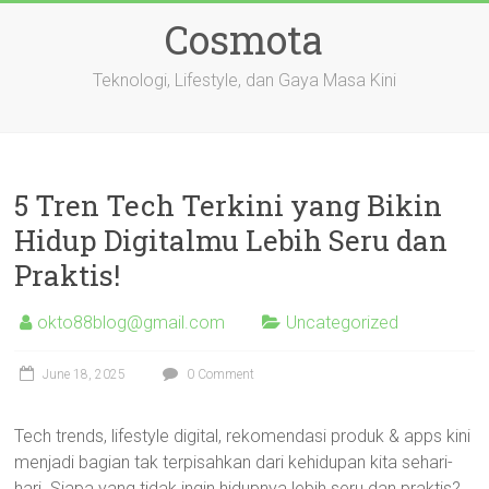
Skip
Cosmota
to
content
Teknologi, Lifestyle, dan Gaya Masa Kini
5 Tren Tech Terkini yang Bikin
Hidup Digitalmu Lebih Seru dan
Praktis!
okto88blog@gmail.com
Uncategorized
June 18, 2025
0 Comment
Tech trends, lifestyle digital, rekomendasi produk & apps kini
menjadi bagian tak terpisahkan dari kehidupan kita sehari-
hari. Siapa yang tidak ingin hidupnya lebih seru dan praktis?