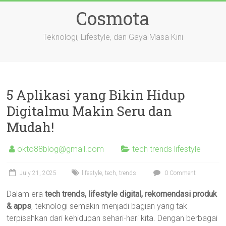
Skip
Cosmota
to
content
Teknologi, Lifestyle, dan Gaya Masa Kini
5 Aplikasi yang Bikin Hidup
Digitalmu Makin Seru dan
Mudah!
okto88blog@gmail.com
tech trends lifestyle
July 21, 2025
lifestyle
,
tech
,
trends
0 Comment
Dalam era
tech trends, lifestyle digital, rekomendasi produk
& apps
, teknologi semakin menjadi bagian yang tak
terpisahkan dari kehidupan sehari-hari kita. Dengan berbagai